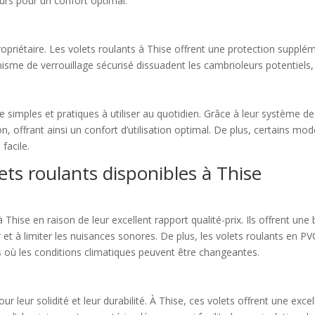
eurs pour un confort optimal.
opriétaire. Les volets roulants à Thise offrent une protection suppléme
isme de verrouillage sécurisé dissuadent les cambrioleurs potentiels, a
 simples et pratiques à utiliser au quotidien. Grâce à leur système de 
 offrant ainsi un confort d’utilisation optimal. De plus, certains mod
facile.
lets roulants disponibles à Thise
 Thise en raison de leur excellent rapport qualité-prix. Ils offrent un
 et à limiter les nuisances sonores. De plus, les volets roulants en PVC
ns où les conditions climatiques peuvent être changeantes.
 leur solidité et leur durabilité. À Thise, ces volets offrent une exce