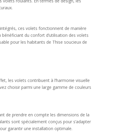
es volets roulants. En termes de design, les
turaux.
 intégrés, ces volets fonctionnent de manière
énéficiant du confort d’utilisation des volets
nsable pour les habitants de Thise soucieux de
fet, les volets contribuent à l’harmonie visuelle
ouvez choisir parmi une large gamme de couleurs
ortant de prendre en compte les dimensions de la
roulants sont spécialement conçus pour s’adapter
our garantir une installation optimale.