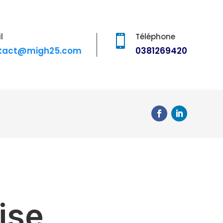
l
Téléphone

tact@migh25.com
0381269420
ise