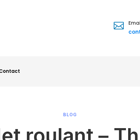
Emai

con
Contact
BLOG
let roulant – Th