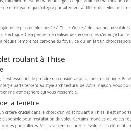
s, l’aluminium est un matériau léger, ce qui facilite la manipulation d
ne et élégante qui s’intègre parfaitement à différents styles architec
logique de plus en plus prisée à Thise. Grâce à des panneaux solaires
lectrique. Cela permet de réaliser des économies d’énergie tout en b
t à réduire l’empreinte carbone du foyer, ce qui en fait un choix respo
let roulant à Thise
ue
il est essentiel de prendre en considération l’aspect esthétique. En ef
’intègre parfaitement au style architectural de votre maison. Vous p
 créer une atmosphère qui vous ressemble.
de la fenêtre
 un critère crucial dans le choix d’un volet roulant à Thise. Il est imp
e disponible pour l’installation du volet. Certains modèles de volets 
formes particulières. Veillez à bien mesurer et évaluer ces éléments p