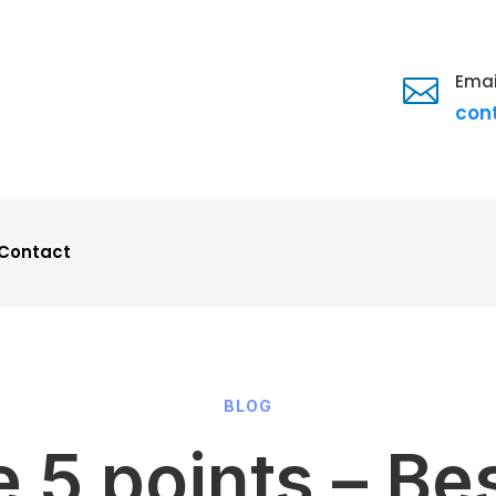
Emai

con
Contact
BLOG
e 5 points – B