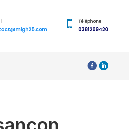
l
Téléphone

tact@migh25.com
0381269420
esançon