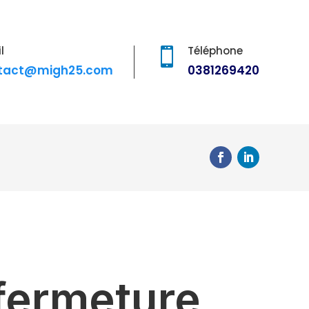
l
Téléphone

tact@migh25.com
0381269420
 fermeture