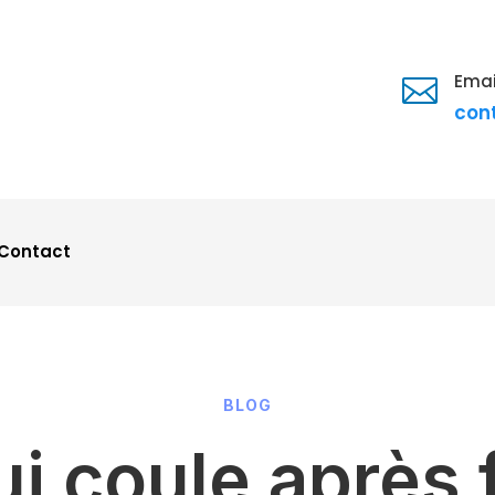
Emai

con
Contact
BLOG
ui coule après