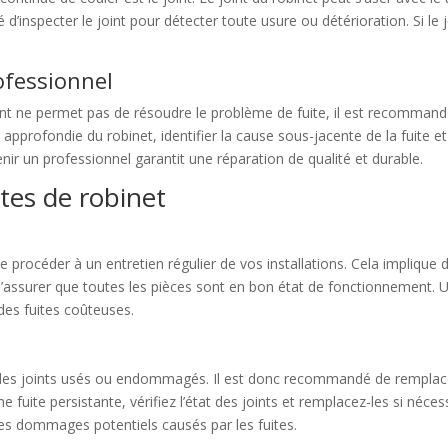
d’inspecter le joint pour détecter toute usure ou détérioration. Si le 
ofessionnel
joint ne permet pas de résoudre le problème de fuite, il est recommand
 approfondie du robinet, identifier la cause sous-jacente de la fuite e
enir un professionnel garantit une réparation de qualité et durable.
ites de robinet
 de procéder à un entretien régulier de vos installations. Cela implique 
de s’assurer que toutes les pièces sont en bon état de fonctionnement. 
des fuites coûteuses.
s
 des joints usés ou endommagés. Il est donc recommandé de remplacer
ne fuite persistante, vérifiez l’état des joints et remplacez-les si né
les dommages potentiels causés par les fuites.