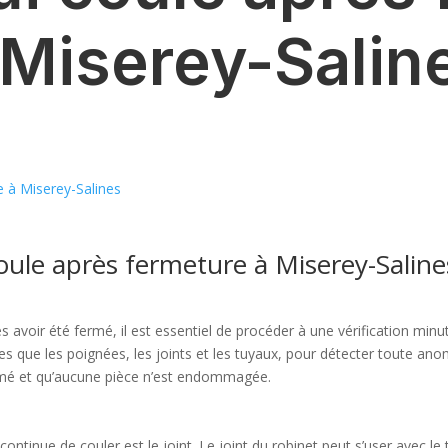
 Miserey-Salin
e à Miserey-Salines
oule après fermeture à Miserey-Saline
avoir été fermé, il est essentiel de procéder à une vérification minu
les que les poignées, les joints et les tuyaux, pour détecter toute anoma
ermé et qu’aucune pièce n’est endommagée.
 continue de couler est le joint. Le joint du robinet peut s’user avec 