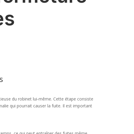
es
s
tieuse du robinet lui-même. Cette étape consiste
lie qui pourrait causer la fuite. Il est important
le temps, ce qui peut entraîner des fuites même