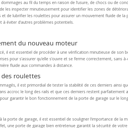
es dommages au fil du temps en raison de l’usure, de chocs ou de co
e les inspecter minutieusement pour identifier les zones de détériorati
t de lubrifier les roulettes pour assurer un mouvement fluide de la p
t à éviter d’autres problèmes potentiels.
nnement du nouveau moteur
é, il est essentiel de procéder à une vérification minutieuse de son b
ises pour s’assurer qu’elle s’ouvre et se ferme correctement, sans à-
anière fluide aux commandes à distance.
t des roulettes
magés, il est primordial de tester la stabilité de ces derniers ainsi que
sans accroc le long des rails et que ces derniers restent parfaitement
our garantir le bon fonctionnement de la porte de garage sur le lon
 à la porte de garage, il est essentiel de souligner l’importance de la
t, une porte de garage bien entretenue garantit la sécurité de votre 