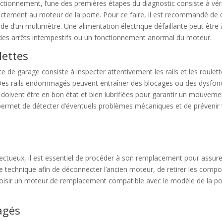
onnement, l’une des premières étapes du diagnostic consiste à vérifier
ectement au moteur de la porte. Pour ce faire, il est recommandé de co
l’aide d’un multimètre. Une alimentation électrique défaillante peut êt
 des arrêts intempestifs ou un fonctionnement anormal du moteur.
lettes
e de garage consiste à inspecter attentivement les rails et les roulett
es rails endommagés peuvent entraîner des blocages ou des dysfonct
 doivent être en bon état et bien lubrifiées pour garantir un mouvement
s permet de détecter d’éventuels problèmes mécaniques et de prévenir 
ectueux, il est essentiel de procéder à son remplacement pour assur
 technique afin de déconnecter l’ancien moteur, de retirer les compo
choisir un moteur de remplacement compatible avec le modèle de la p
agés