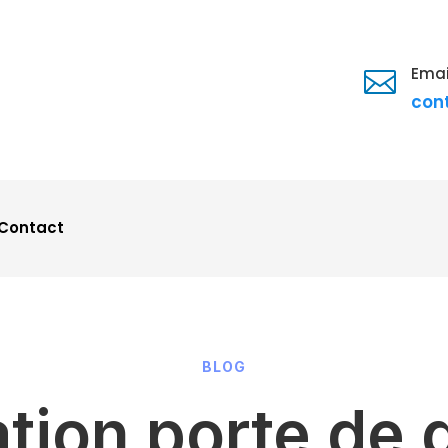
Emai

con
Contact
BLOG
ation porte de 