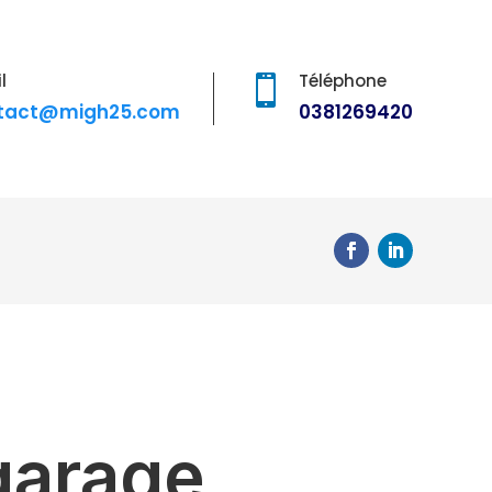
l
Téléphone

tact@migh25.com
0381269420
garage