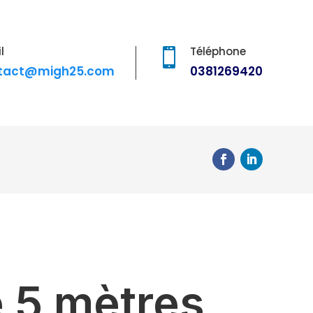
l
Téléphone

tact@migh25.com
0381269420
e 5 mètres