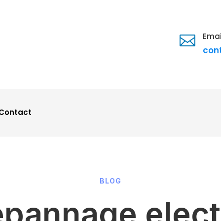
Emai

con
Contact
BLOG
epannage electr