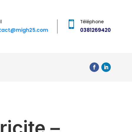
l
Téléphone

tact@migh25.com
0381269420
icite –