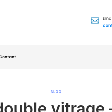
Emai

con
Contact
BLOG
ouble vitrage 