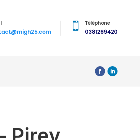
l
Téléphone

tact@migh25.com
0381269420
– Pirey