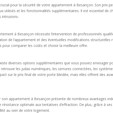
crucial pour la sécurité de votre appartement à Besançon. Son prix peu
x utilisés et les fonctionnalités supplémentaires. Il est essentiel de c
 intrusions.
artement à Besançon nécessite l’intervention de professionnels qualifiés
lisation de l’appartement et des éventuelles modifications structurell
es pour comparer les coûts et choisir la meilleure offre.
 existe diverses options supplémentaires que vous pouvez envisager pou
trouve les judas numériques, les serrures connectées, les systèmes d
act sur le prix final de votre porte blindée, mais elles offrent des 
ur son appartement à Besançon présente de nombreux avantages indé
 résistance optimale aux tentatives d’effraction. De plus, grâce à ses
illité au sein de votre logement.