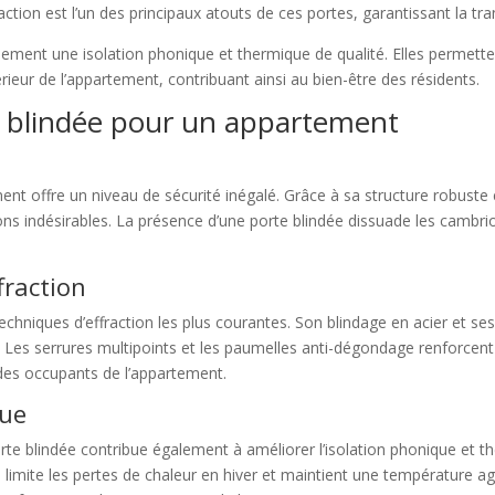
ction est l’un des principaux atouts de ces portes, garantissant la tran
alement une isolation phonique et thermique de qualité. Elles permette
rieur de l’appartement, contribuant ainsi au bien-être des résidents.
e blindée pour un appartement
t offre un niveau de sécurité inégalé. Grâce à sa structure robuste 
ions indésirables. La présence d’une porte blindée dissuade les cambri
fraction
echniques d’effraction les plus courantes. Son blindage en acier et 
. Les serrures multipoints et les paumelles anti-dégondage renforcent 
it des occupants de l’appartement.
que
rte blindée contribue également à améliorer l’isolation phonique et 
 limite les pertes de chaleur en hiver et maintient une température agréa