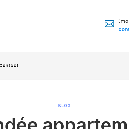
Emai

con
Contact
BLOG
indée apparteme