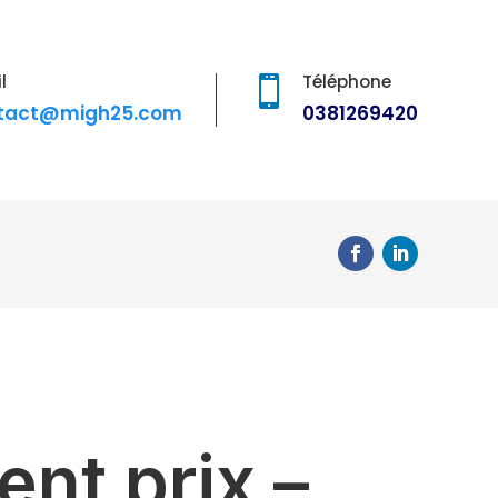
l
Téléphone

tact@migh25.com
0381269420
nt prix –