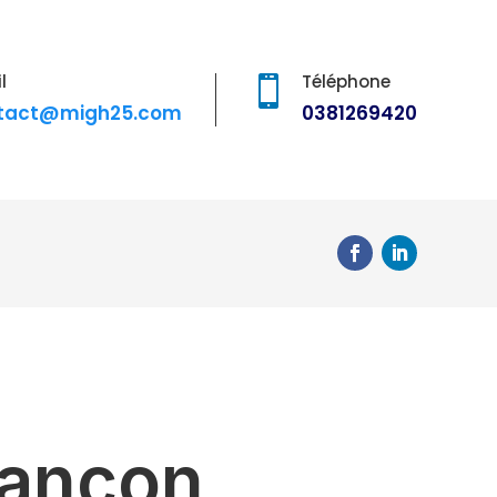
l
Téléphone

tact@migh25.com
0381269420
sançon