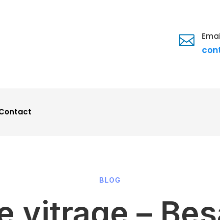
Emai

con
Contact
BLOG
e vitrage – Be